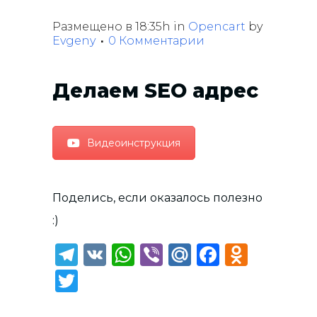
Размещено в 18:35h
in
Opencart
by
Evgeny
0 Комментарии
Делаем SEO адрес
Видеоинструкция
Поделись, если оказалось полезно
:)
Telegram
VK
WhatsApp
Viber
Mail.Ru
Faceboo
Odnok
Twitter