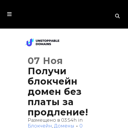
07 Ноя
Получи
блокчейн
домен без
платы за
продление!
Размещено в 03:54h
in
Блокчейн
,
Домены
0