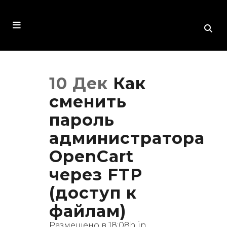
10 Дек
Как
сменить
пароль
администратора
OpenCart
через FTP
(доступ к
файлам)
Размещено в 18:08h
in