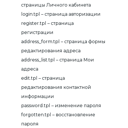
страницы Личного кабинета
login.tpl – страница авторизации
register.tpl – страница
регистрации
address_form.tpl – страница формы
редактирования адреса
address_list.tpl – страница Мои
адреса
edit.tpl – страница
редактирования контактной
информации
password.tpl – изменение пароля
forgotten.tpl – восстановление
пароля