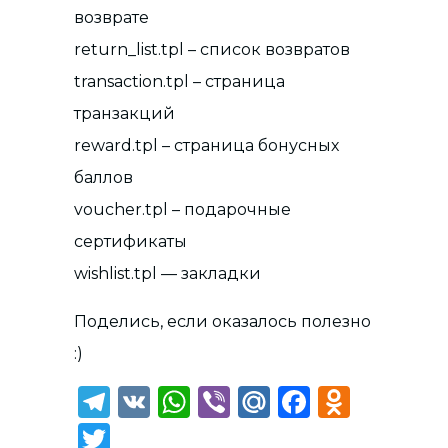
возврате
return_list.tpl – список возвратов
transaction.tpl – страница
транзакций
reward.tpl – страница бонусных
баллов
voucher.tpl – подарочные
сертификаты
wishlist.tpl — закладки
Поделись, если оказалось полезно
:)
Telegram
VK
WhatsApp
Viber
Mail.Ru
Faceboo
Odnok
Twitter