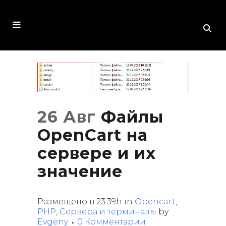
26 Авг
Файлы
OpenCart на
сервере и их
значение
Размещено в 23:39h
in
Opencart
,
PHP
,
Сервера и терминалы
by
Evgeny
0 Комментарии