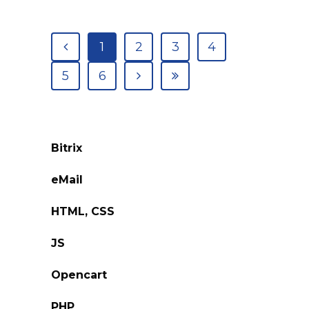
1
2
3
4
5
6
Bitrix
eMail
HTML, CSS
JS
Opencart
PHP