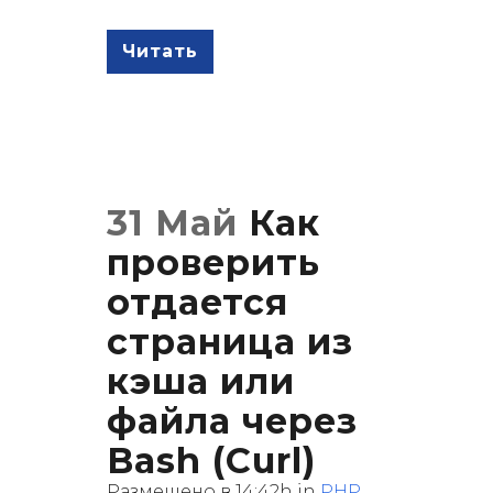
Читать
31 Май
Как
проверить
отдается
страница из
кэша или
файла через
Bash (Curl)
Размещено в 14:42h
in
PHP
,