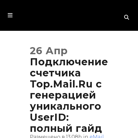
26 Апр
Подключение
счетчика
Top.Mail.Ru с
генерацией
уникального
UserID:
полный гайд
Размещено в 13:08h
in
eMail