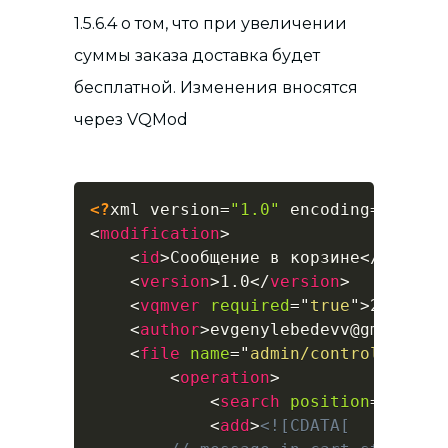
1.5.6.4 о том, что при увеличении
суммы заказа доставка будет
бесплатной. Изменения вносятся
через VQMod
<?
xml version
=
"1.0"
 encoding
=
"utf-8
<
modification
>
<
id
>
Сообщение в корзине
</
id
>
<
version
>
1.0
</
version
>
<
vqmver
required
=
"
true
"
>
2.4.0
</
<
author
>
evgenylebedevv@gmail.co
<
file
name
=
"
admin/controller/se
<
operation
>
<
search
position
=
"
befor
<
add
>
<![CDATA[
