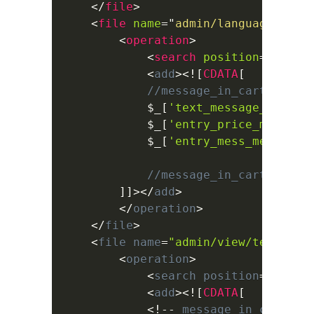
</
file
>
<
file
name
=
"
admin/language/*/se
<
operation
>
<
search
position
=
"
after
<
add
>
<
!
[
CDATA
[
//message_in_cart start
$_
[
'text_message_in_car
$_
[
'entry_price_message
$_
[
'entry_mess_message_
//message_in_cart end
]
]
>
<
/
add
>
<
/
operation
>
<
/
file
>
<
file name
=
"admin/view/template
<
operation
>
<
search position
=
"befor
<
add
>
<
!
[
CDATA
[
<
!
--
 message_in_cart st