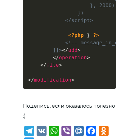
                    }, 2000);

                })

            </script>

<?php
}
?>
            <!-- message_in_cart end
		]]>
</
add
>
</
operation
>
</
file
>
</
modification
>
Поделись, если оказалось полезно
:)
Telegram
VK
WhatsApp
Viber
Mail.Ru
Faceboo
Odnok