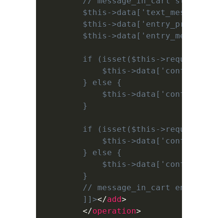
        // message_in_cart start

        $this->data['text_message_in
        $this->data['entry_price_mes
        $this->data['entry_mess_mess
        if (isset($this->request->po
            $this->data['config_mess
        } else {

            $this->data['config_mess
        }

        if (isset($this->request->po
            $this->data['config_pric
        } else {

            $this->data['config_pric
        }

        // message_in_cart end

		]]>
</
add
>
</
operation
>