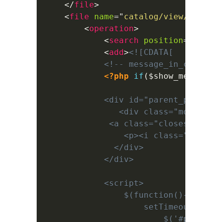
</
file
>
<
file
name
=
"
catalog/view/theme/
<
operation
>
<
search
position
=
"
befor
<
add
>
<![CDATA[

            <!-- message_in_cart sta
<?php
if
(
$show_message_
            <div id="parent_popup_cl
               <div class="modal-con
             <a class="closess" titl
                <p><i class="fas fa
              </div>

            </div>

            <script>

                $(function(){

                    setTimeout(funct
                        $('#parent_p