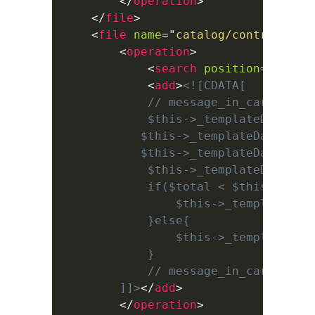
</
operation
>
</
file
>
<
file
name
=
"
catalog/controller/
<
operation
>
<
search
position
=
"
befor
<
add
>
<![CDATA[

            // message_in_cart start
            $this->_templateData['te
           $this->_templateData['con
           $this->_templateData['con
            $this->_templateData['la
            if($total < $this->confi
                $this->_templateData
            }else{

                $this->_templateData
            }

            // message_in_cart end

		]]>
</
add
>
</
operation
>