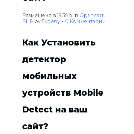
Размещено в 19:38h
in
Opencart
,
PHP
by
Evgeny
0 Комментарии
Как Установить
детектор
мобильных
устройств Mobile
Detect на ваш
сайт?