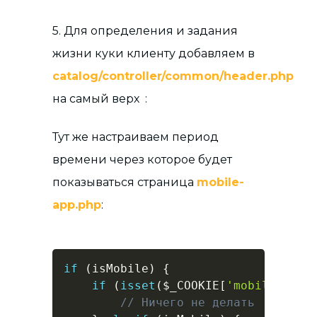
5. Для определения и задания
жизни куки клиенту добавляем в
catalog/controller/common/header.php
на самый верх :
Тут же настраиваем период
времени через которое будет
показываться страница
mobile-
app.php
:
if
(
isMobile
)
{
if
(
isset
(
$_COOKIE
[
'mobile-app'
// Ничего не делать