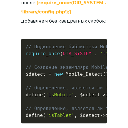
после
[require_once(DIR_SYSTEM .
‘library/config.php’);]
добавляем без квадратных скобок:
// Подключение библиотеки Mobile De
require_once
(
DIR_SYSTEM
.
'library/
// Создание экземпляра Mobile Detec
$detect
=
new
Mobile_Detect
(
)
;
// Определение, является ли текущее
define
(
'isMobile'
,
$detect
->
isMobil
// Определение, является ли текущее
define
(
'isTablet'
,
$detect
->
isTable