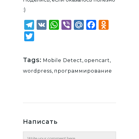
:)
Telegram
VK
WhatsApp
Viber
Mail.Ru
Faceboo
Odnok
Twitter
Tags:
Mobile Detect
,
opencart
,
wordpress
,
программирование
Написать