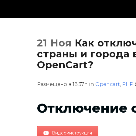
21 Ноя
Как отключ
страны и города 
OpenCart?
Размещено в 18:37h
in
Opencart
,
PHP
Отключение с
Видеоинструкция