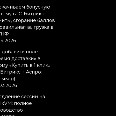
окачиваем бонусную
тему в 1С-Битрикс:
миты, сгорание баллов
правильная выгрузка в
:УНФ
04.2026
к добавить поле
ремя доставки» в
му «Купить в 1 клик»
-Битрикс + Аспро:
емьер)
03.2026
одление сессии на
rixVM: полное
ководство