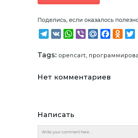
Поделись, если оказалось полезно 
Telegram
VK
WhatsApp
Viber
Mail.Ru
Face
Od
Tags:
opencart
,
программиров
Нет комментариев
Написать