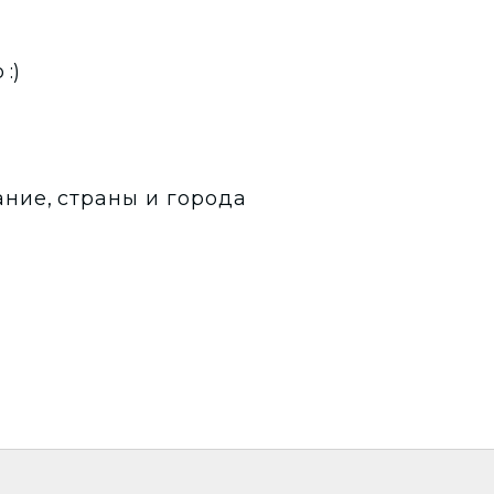
:)
book
noklassniki
Twitter
ание
,
страны и города