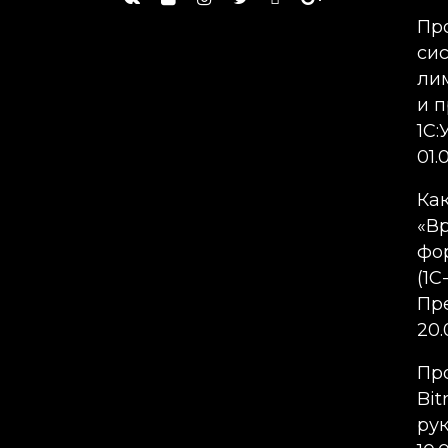
Пр
сис
ли
и 
1С
01.
Ка
«В
фор
(1С
Пр
20.
Пр
Bit
ру