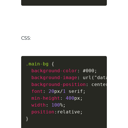
CSS:
.main-bg
{
background-color
:
#000
;
background-image
:
url
(
"data:image
background-position
:
 center cente
font
:
20
px
/
1
 serif
;
min-height
:
400
px
;
width
:
100
%
;
position
:
relative
;
}