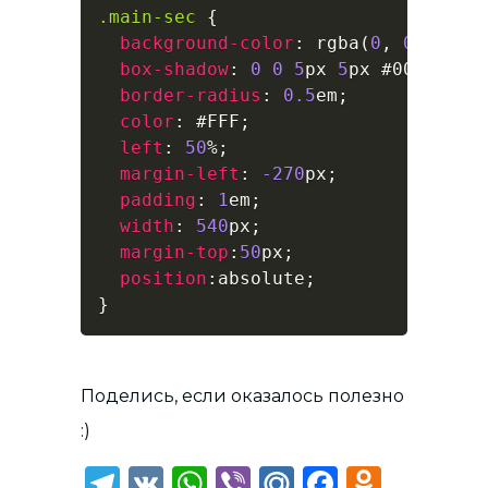
.main-sec
{
background-color
:
rgba
(
0
,
0
,
0
,
0
box-shadow
:
0
0
5
px
5
px
#000
;
border-radius
:
0.5
em
;
color
:
#FFF
;
left
:
50
%
;
margin-left
:
-270
px
;
padding
:
1
em
;
width
:
540
px
;
margin-top
:
50
px
;
position
:
absolute
;
}
Поделись, если оказалось полезно
:)
Telegram
VK
WhatsApp
Viber
Mail.Ru
Faceboo
Odnok