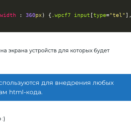
width
:
360
px
)
{
.wpcf7
 input
[
type
=
"tel"
]
а экрана устройств для которых будет
используются для внедрения любых
ам html-кода.
:)