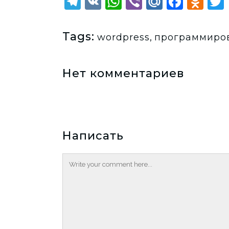
Telegram
VK
WhatsApp
Viber
Mail.Ru
Face
Od
Tags:
wordpress
,
программиро
Нет комментариев
Написать