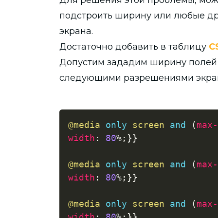
Для решения этой проблемы, мож
подстроить ширину или любые д
экрана.
Достаточно добавить в таблицу
C
Допустим зададим ширину полей 8
следующими разрешениями экра
@media
only
 screen 
and
(
max-
width
:
80
%
;
}
}
@media
only
 screen 
and
(
max-
width
:
80
%
;
}
}
@media
only
 screen 
and
(
max-
width
:
80
%
;
}
}