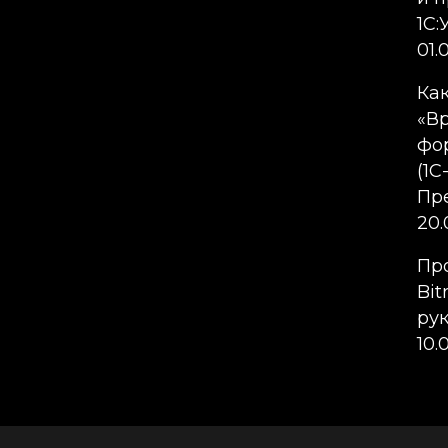
1С
01.
Ка
«В
фор
(1С
Пр
20.
Пр
Bit
ру
10.