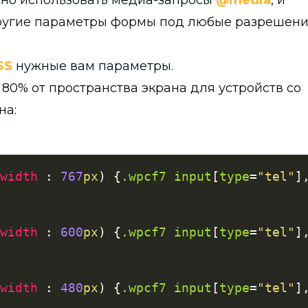
но использовать медиа-запросы
@media
, и
ругие параметры формы под любые разрешен
SS
нужные вам параметры.
0% от пространства экрана для устройств со
на:
width
:
767
px
)
{
.wpcf7
 input
[
type
=
"tel"
]
width
:
600
px
)
{
.wpcf7
 input
[
type
=
"tel"
]
width
:
480
px
)
{
.wpcf7
 input
[
type
=
"tel"
]