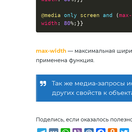
@media
only
 screen 
and
(
max-
width
:
80
%
;
}
}
max-width
— максимальная ширин
применена функция.
Так же медиа-запросы 
других свойств к объект
Поделись, если оказалось полезно 