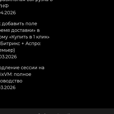
:УНФ
04.2026
к добавить поле
ремя доставки» в
му «Купить в 1 клик»
-Битрикс + Аспро:
емьер)
03.2026
одление сессии на
rixVM: полное
ководство
03.2026