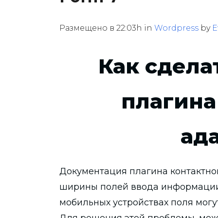
Размещено в 22:03h
in
Wordpress
by
E
Как сдела
плагина
ад
Документация плагина контактн
ширины полей ввода информации 
мобильных устройствах поля могут