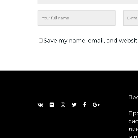
Save my name, email, and website
По
Пр
сис
ли
и 