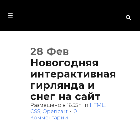
28 Фев
Новогодняя
интерактивная
гирлянда и
снег на сайт
Размещено в 16:55h
in
HTML,
CSS
,
Opencart
0
Комментарии
...