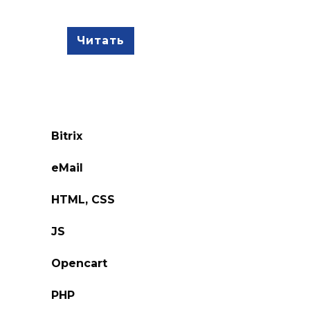
Читать
Bitrix
eMail
HTML, CSS
JS
Opencart
PHP