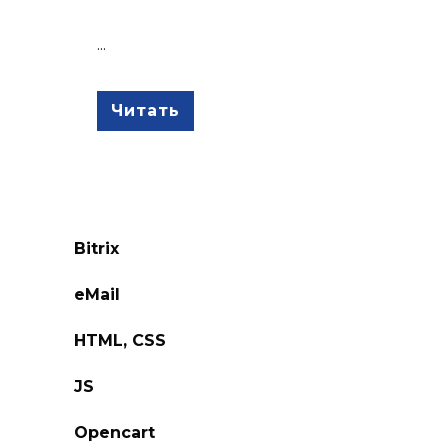
...
Читать
Bitrix
eMail
HTML, CSS
JS
Opencart